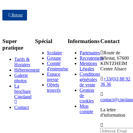
Retour
Super
Spécial
Informations
Contact
pratique
Scolaire
Partenaires
Route de
Groupe
Recrutement
Sélestat, 67600
Tarifs &
Comité
Mentions
KINTZHEIM
Horaires
d'entreprise
Légales
Centre Alsace
Hébergement
Espace
Conditions
Galerie
+33(0)3 88 92
presse
générales
photos
36 36
Objets
de vente
La
trouvés
Gestion
brochure
de
Cigoland
contact@cigoland
cookies
Mon
Contact
La lettre
compte
d'information